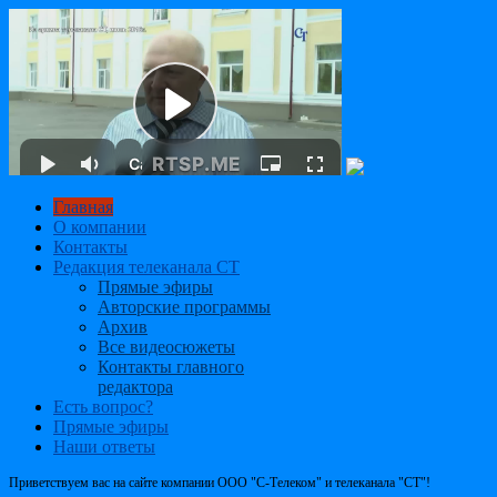
Главная
О компании
Контакты
Редакция телеканала СТ
Прямые эфиры
Авторские программы
Архив
Все видеосюжеты
Контакты главного
редактора
Есть вопрос?
Прямые эфиры
Наши ответы
Приветствуем вас на сайте компании ООО "С-Телеком" и телеканала "СТ"!